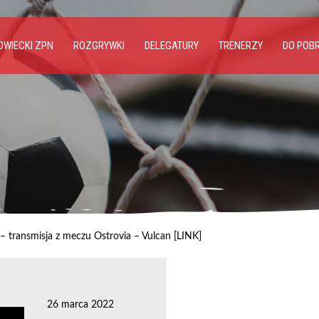
WIECKI ZPN
ROZGRYWKI
DELEGATURY
TRENERZY
DO POB
– transmisja z meczu Ostrovia – Vulcan [LINK]
26 marca 2022