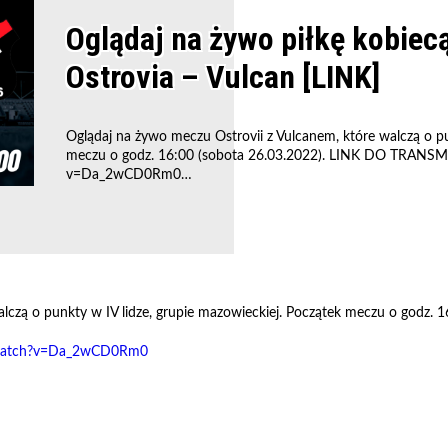
Oglądaj na żywo piłkę kobiec
Ostrovia – Vulcan [LINK]
Oglądaj na żywo meczu Ostrovii z Vulcanem, które walczą o pu
meczu o godz. 16:00 (sobota 26.03.2022). LINK DO TRANSM
v=Da_2wCD0Rm0…
lczą o punkty w IV lidze, grupie mazowieckiej. Początek meczu o godz. 1
/watch?v=Da_2wCD0Rm0