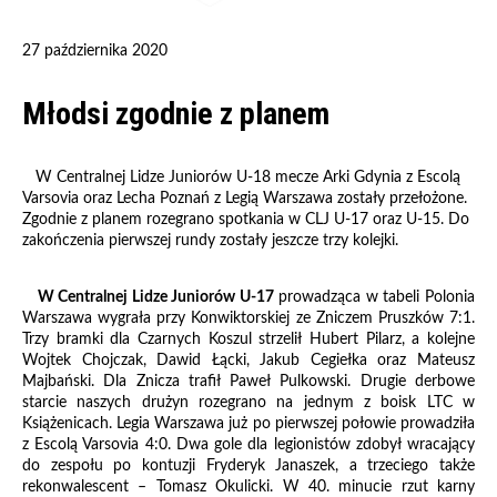
27 października 2020
Młodsi zgodnie z planem
W Centralnej Lidze Juniorów U-18 mecze Arki Gdynia z Escolą
Varsovia oraz Lecha Poznań z Legią Warszawa zostały przełożone.
Zgodnie z planem rozegrano spotkania w CLJ U-17 oraz U-15. Do
zakończenia pierwszej rundy zostały jeszcze trzy kolejki.
W Centralnej Lidze Juniorów U-17
prowadząca w tabeli Polonia
Warszawa wygrała przy Konwiktorskiej ze Zniczem Pruszków 7:1.
Trzy bramki dla Czarnych Koszul strzelił Hubert Pilarz, a kolejne
Wojtek Chojczak, Dawid Łącki, Jakub Cegiełka oraz Mateusz
Majbański. Dla Znicza trafił Paweł Pulkowski. Drugie derbowe
starcie naszych drużyn rozegrano na jednym z boisk LTC w
Książenicach. Legia Warszawa już po pierwszej połowie prowadziła
z Escolą Varsovia 4:0. Dwa gole dla legionistów zdobył wracający
do zespołu po kontuzji Fryderyk Janaszek, a trzeciego także
rekonwalescent – Tomasz Okulicki. W 40. minucie rzut karny