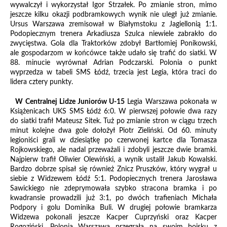
wywalczył i wykorzystał Igor Strzałek. Po zmianie stron, mimo
jeszcze kilku okazji podbramkowych wynik nie uległ już zmianie.
Ursus Warszawa zremisował w Białymstoku z Jagiellonią 1:1.
Podopiecznym trenera Arkadiusza Szulca niewiele zabrakło do
zwycięstwa. Gola dla Traktorków zdobył Bartłomiej Ponikowski,
ale gospodarzom w końcówce także udało się trafić do siatki. W
88. minucie wyrównał Adrian Podczarski. Polonia o punkt
wyprzedza w tabeli SMS Łódź, trzecia jest Legia, która traci do
lidera cztery punkty.
W Centralnej Lidze Juniorów U-15
Legia Warszawa pokonała w
Książenicach UKS SMS Łódź 6:0. W pierwszej połowie dwa razy
do siatki trafił Mateusz Sitek. Tuż po zmianie stron w ciągu trzech
minut kolejne dwa gole dołożył Piotr Zieliński. Od 60. minuty
legioniści grali w dziesiątkę po czerwonej kartce dla Tomasza
Rojkowskiego, ale nadal przeważali i zdobyli jeszcze dwie bramki.
Najpierw trafił Oliwier Olewiński, a wynik ustalił Jakub Kowalski.
Bardzo dobrze spisał się również Znicz Pruszków, który wygrał u
siebie z Widzewem Łódź 5:1. Podopiecznych trenera Jarosława
Sawickiego nie zdeprymowała szybko stracona bramka i po
kwadransie prowadzili już 3:1, po dwóch trafieniach Michała
Podpory i golu Dominika Buli. W drugiej połowie bramkarza
Widzewa pokonali jeszcze Kacper Cuprzyński oraz Kacper
Rogoziński. Polonia Warszawa przegrała na swoim boisku z