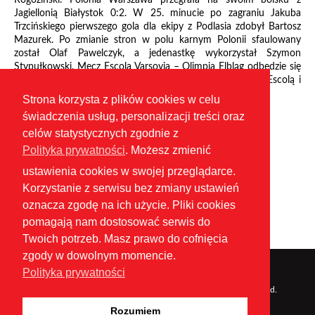
Jagiellonią Białystok 0:2. W 25. minucie po zagraniu Jakuba
Trzcińskiego pierwszego gola dla ekipy z Podlasia zdobył Bartosz
Mazurek. Po zmianie stron w polu karnym Polonii sfaulowany
został Olaf Pawelczyk, a jedenastkę wykorzystał Szymon
Stypułkowski. Mecz Escola Varsovia – Olimpia Elbląg odbędzie się
3 listopada. W tabeli Legia ma 7 punktów przewagi nad Escolą i
Jagiellonią.
Strona korzysta z plików cookies w celu
świadczenia usług, personalizacji treści oraz
celów statystycznych zgodnie z
(mf)
Polityka prywatności
. Możesz zmienić
ustawienia cookies w swojej przeglądarce.
Korzystanie z serwisu bez zmiany ustawień
oznacza zgodę na ich użycie. Pliki cookies
pomagają nam dostosować serwis do
Twoich potrzeb. Masz prawo do cofnięcia
zgody w dowolnym momencie.
Polityka prywatności
Copyright © 2025 Mazowiecki Związek Piłki Nożnej. All rights reserved.
Rozumiem
Regulamin
Polityka prywatności