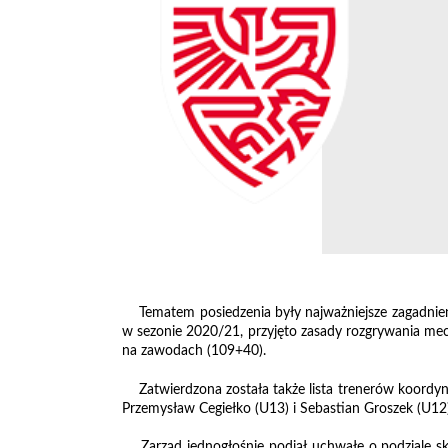
Tematem posiedzenia były najważniejsze zagadnien
w sezonie 2020/21, przyjęto zasady rozgrywania mec
na zawodach (109+40).
Zatwierdzona została także lista trenerów koordyna
Przemysław Cegiełko (U13) i Sebastian Groszek (U12)
Zarząd jednogłośnie podjął uchwałę o podziale sk