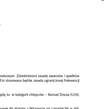
.
zgrywkowym. Zatwierdzono zasady awansów i spadków
.in stosowana będzie zasada ograniczonej frekwencji
Będą to: w kategorii chłopców – Konrad Dousa (U14),
wej dla klubów z Mazowsza od czwartej ligi w dół,