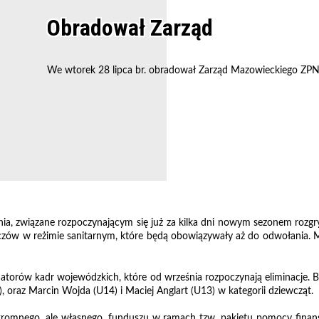
Obradował Zarząd
We wtorek 28 lipca br. obradował Zarząd Mazowieckiego ZPN
ia, związane rozpoczynającym się już za kilka dni nowym sezonem ro
zów w reżimie sanitarnym, które będą obowiązywały aż do odwołania. M
torów kadr wojewódzkich, które od września rozpoczynają eliminacje. 
, oraz Marcin Wojda (U14) i Maciej Anglart (U13) w kategorii dziewcząt.
romnego, ale własnego, funduszu w ramach tzw. pakietu pomocy finanso